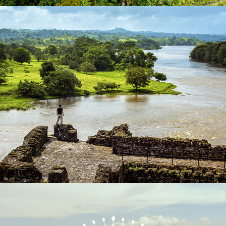
San Juan River
2018
Sailcargo: CEIBA, maritime transport 
CO2 free.