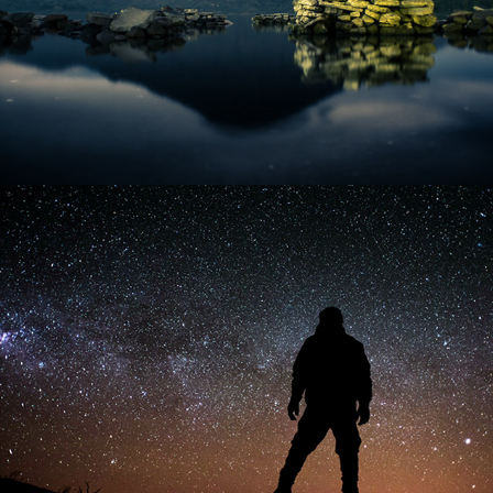
Sìkua
2018