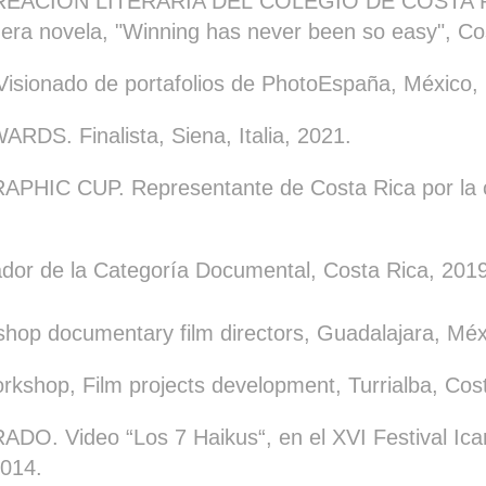
REACIÓN LITERARIA DEL
COLEGIO DE COSTA 
mera novela, "Winning has never been so easy", Co
V
isionado de portafolios de PhotoEspaña, México,
ARDS. F
inalista, Siena, Italia, 2021.
PHIC CUP. R
epresentante de Costa Rica por la 
or de la Categoría Documental, Costa Rica, 2019
p documentary film directors, Guadalajara, Méx
shop, Film projects development, Turrialba, Cost
. Video “Los 7 Haikus“, en el XVI Festival Icar
014.