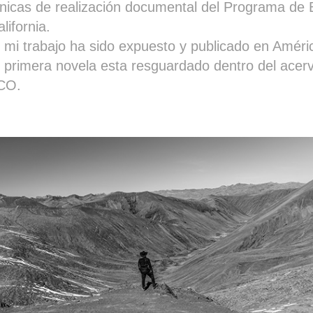
nicas de realización documental del Programa de B
lifornia.
, mi trabajo ha sido expuesto y publicado en Améri
i primera novela esta resguardado dentro del acer
CO.