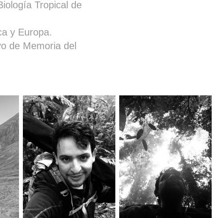
iología Tropical de
ca y Europa.
vo de Memoria del