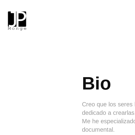
Bio
Creo que los seres
dedicado a crearlas,
Me he especializado
documental.