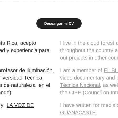
Descargar mi CV
ta Rica, acepto
I live in the cloud fores
dad y experiencia para
throughout the country an
out projects in other cou
profesor de iluminación,
I am a member of
EL B
niversidad Técnica
video documentary and 
a de naturaleza en el
Técnica Nacional
,
as wel
ange).
the CIEE (Council on Int
y
LA VOZ DE
I have written for media
GUANACASTE
.