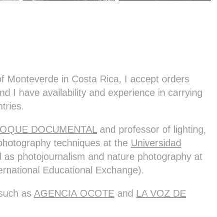
t of Monteverde in Costa Rica, I accept orders
d I have availability and experience in carrying
ntries.
LOQUE DOCUMENTAL
and professor of lighting,
photography techniques at the
Universidad
l as photojournalism and nature photography at
ernational Educational Exchange).
 such as
AGENCIA OCOTE
and
LA VOZ DE